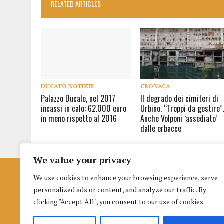
RELATED ARTICLES
DUCATO NOTIZIE
CRONACA
Palazzo Ducale, nel 2017
Il degrado dei cimiteri di
incassi in calo: 62.000 euro
Urbino. “Troppi da gestire”
in meno rispetto al 2016
Anche Volponi ‘assediato’
dalle erbacce
We value your privacy
We use cookies to enhance your browsing experience, serve
Istituto per la Formazione al Giornalismo
personalized ads or content, and analyze our traffic. By
di Urbino
clicking "Accept All", you consent to our use of cookies.
Palazzo nuovo Albani