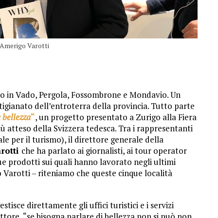
 Amerigo Varotti
lo in Vado, Pergola, Fossombrone e Mondavio. Un
igianato dell’entroterra della provincia. Tutto parte
a bellezza
“
, un progetto presentato a Zurigo alla Fiera
 atteso della Svizzera tedesca. Tra i rappresentanti
e per il turismo), il direttore generale della
rotti
che ha parlato ai giornalisti, ai tour operator
due prodotti sui quali hanno lavorato negli ultimi
 Varotti – riteniamo che queste cinque località
sce direttamente gli uffici turistici e i servizi
ettore, “se bisogna parlare di bellezza non si può non