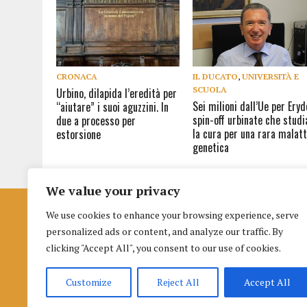
CRONACA
IL DUCATO
,
UNIVERSITÀ E
SCUOLA
Urbino, dilapida l’eredità per
Sei milioni dall’Ue per Eryd
“aiutare” i suoi aguzzini. In
spin-off urbinate che studi
due a processo per
la cura per una rara malatt
estorsione
genetica
We value your privacy
We use cookies to enhance your browsing experience, serve
Istituto per la Formazione al Giornalismo
personalized ads or content, and analyze our traffic. By
di Urbino
clicking "Accept All", you consent to our use of cookies.
Palazzo nuovo Albani
Piazza della Repubblica 3 (terzo piano), 61029, Urbino
Customize
Reject All
Accept All
Cookie
|
Informativa selezioni
|
Info richieste dalla L. 124/2017