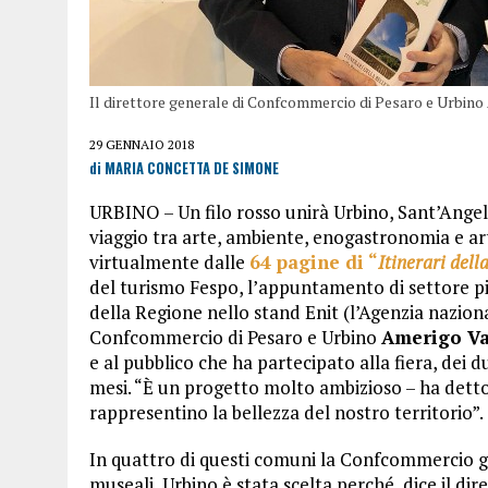
Il direttore generale di Confcommercio di Pesaro e Urbino
29 GENNAIO 2018
di MARIA CONCETTA DE SIMONE
URBINO – Un filo rosso unirà Urbino, Sant’Ange
viaggio tra arte, ambiente, enogastronomia e art
virtualmente dalle
64 pagine di “
Itinerari dell
del turismo Fespo, l’appuntamento di settore più
della Regione nello stand Enit (l’Agenzia nazional
Confcommercio di Pesaro e Urbino
Amerigo Va
e al pubblico che ha partecipato alla fiera, dei 
mesi. “È un progetto molto ambizioso – ha detto
rappresentino la bellezza del nostro territorio”.
In quattro di questi comuni la Confcommercio gesti
museali, Urbino è stata scelta perché, dice il dir