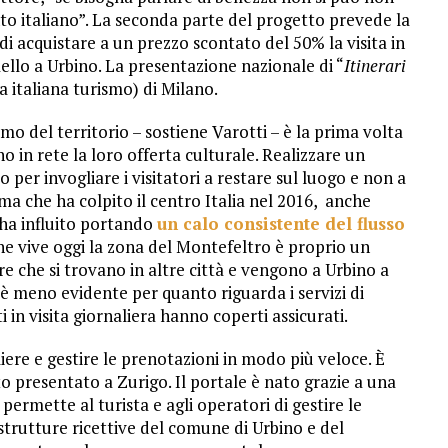
ento italiano”. La seconda parte del progetto prevede la
 di acquistare a un prezzo scontato del 50% la visita in
aello a Urbino. La presentazione nazionale di “
Itinerari
sa italiana turismo) di Milano.
smo del territorio – sostiene Varotti – è la prima volta
 in rete la loro offerta culturale. Realizzare un
 per invogliare i visitatori a restare sul luogo e non a
ma che ha colpito il centro Italia nel 2016, anche
 ha influito portando
un calo consistente del flusso
he vive oggi la zona del Montefeltro è proprio un
re che si trovano in altre città e vengono a Urbino a
i è meno evidente per quanto riguarda i servizi di
i in visita giornaliera hanno coperti assicurati.
ere e gestire le prenotazioni in modo più veloce. È
to presentato a Zurigo. Il portale è nato grazie a una
ermette al turista e agli operatori di gestire le
strutture ricettive del comune di Urbino e del