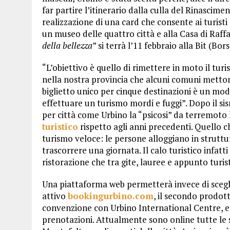
far partire l’itinerario dalla culla del Rinascim
realizzazione di una card che consente ai turisti
un museo delle quattro città e alla Casa di Raff
della bellezza
” si terrà l’11 febbraio alla Bit (Bor
“L’obiettivo è quello di rimettere in moto il turi
nella nostra provincia che alcuni comuni mettono
biglietto unico per cinque destinazioni è un modo
effettuare un turismo mordi e fuggi”. Dopo il sis
per città come Urbino la “psicosi” da terremoto
turistico
rispetto agli anni precedenti. Quello c
turismo veloce: le persone alloggiano in struttu
trascorrere una giornata. Il calo turistico infatt
ristorazione che tra gite, lauree e appunto turist
Una piattaforma web permetterà invece di scegli
attivo
bookingurbino.com
, il secondo prodot
convenzione con Urbino International Centre, e p
prenotazioni. Attualmente sono online tutte le 