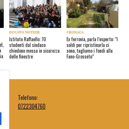
DUCATO NOTIZIE
CRONACA
Istituto Raffaello: 70
Ex ferrovia, parla l’esperto: “I
el,
studenti dal sindaco
soldi per ripristinarla ci
a
chiedono messa in sicurezza
sono, tagliamo i fondi alla
ia
delle finestre
Fano-Grosseto”
Telefono:
0722304760