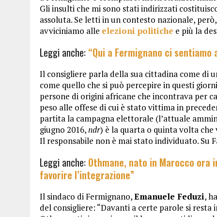
Gli insulti che mi sono stati indirizzati costituis
assoluta. Se letti in un contesto nazionale, però
avviciniamo alle
elezioni politiche
e più la de
Leggi anche:
“Qui a Fermignano ci sentiamo a 
Il consigliere parla della sua cittadina come di u
come quello che si può percepire in questi giorn
persone di origini africane che incontrava per ca
peso alle offese di cui è stato vittima in prece
partita la campagna elettorale (l’attuale ammin
giugno 2016,
ndr
) è la quarta o quinta volta che 
Il responsabile non è mai stato individuato. Su 
Leggi anche:
Othmane, nato in Marocco ora in
favorire l’integrazione”
Il sindaco di Fermignano,
Emanuele Feduzi
, h
del consigliere: “Davanti a certe parole si resta i