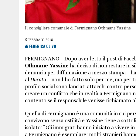
Il consigliere comunale di Fermignano Othmane Yassine
5 FEBBRAIO 2018
di FEDERICA OLIVO
FERMIGNANO – Dopo aver letto il post di Facebo
Othmane Yassine
ha deciso di non restare in si
denuncia per diffamazione a mezzo stampa – ha d
al
Ducato
– non l’ho fatto solo per me, ma per t
profilo social sono lanciati attacchi contro perso
creare un conflitto che in realtà a Fermignano no
contento se il responsabile venisse richiamato al
Quella di Fermignano è una comunità in cui per
convivono senza ostilità e Yassine tiene a sottoli
isolato: “Gli immigrati hanno iniziato a vivere in
a Fermignano è esemplare: molti stranieri hanno