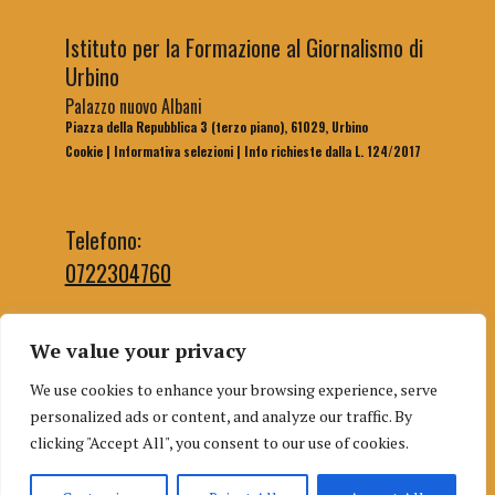
Istituto per la Formazione al Giornalismo di
Urbino
Palazzo nuovo Albani
Piazza della Repubblica 3 (terzo piano), 61029, Urbino
Cookie
|
Informativa selezioni
|
Info richieste dalla L. 124/2017
Telefono:
0722304760
We value your privacy
Email segreteria:
We use cookies to enhance your browsing experience, serve
segreteriaifg@uniurb.it
personalized ads or content, and analyze our traffic. By
Email redazione:
clicking "Accept All", you consent to our use of cookies.
redazioneifgurbino@gmail.com