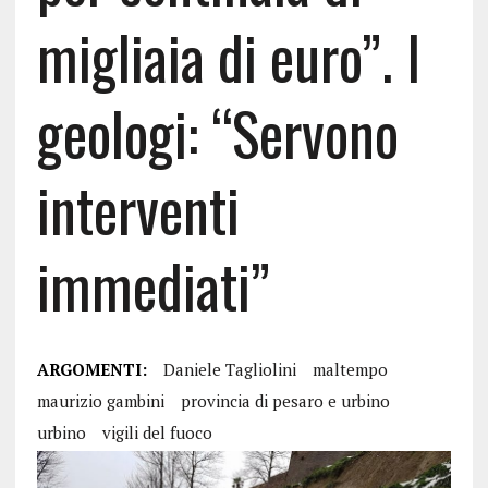
migliaia di euro”. I
geologi: “Servono
interventi
immediati”
ARGOMENTI:
Daniele Tagliolini
maltempo
maurizio gambini
provincia di pesaro e urbino
urbino
vigili del fuoco