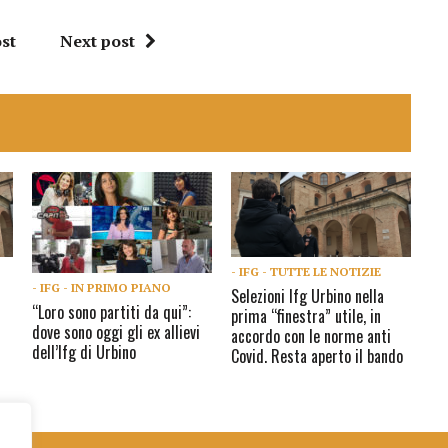
st
Next post
- IFG - TUTTE LE NOTIZIE
- IFG - IN PRIMO PIANO
Selezioni Ifg Urbino nella
“Loro sono partiti da qui”:
prima “finestra” utile, in
dove sono oggi gli ex allievi
accordo con le norme anti
dell’Ifg di Urbino
Covid. Resta aperto il bando