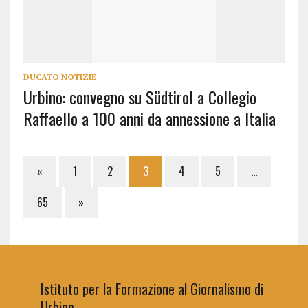
DUCATO NOTIZIE
Urbino: convegno su Südtirol a Collegio
Raffaello a 100 anni da annessione a Italia
«
1
2
3
4
5
…
65
»
Istituto per la Formazione al Giornalismo di
Urbino