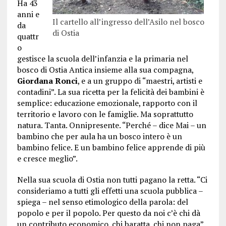
Ha 43
anni e
Il cartello all’ingresso dell’Asilo nel bosco
da
di Ostia
quattr
o
gestisce la scuola dell’infanzia e la primaria nel
bosco di Ostia Antica insieme alla sua compagna,
Giordana Ronci
, e a un gruppo di “maestri, artisti e
contadini”. La sua ricetta per la felicità dei bambini è
semplice: educazione emozionale, rapporto con il
territorio e lavoro con le famiglie. Ma soprattutto
natura. Tanta. Onnipresente. “Perché – dice Mai – un
bambino che per aula ha un bosco intero è un
bambino felice. E un bambino felice apprende di più
e cresce meglio”.
Nella sua scuola di Ostia non tutti pagano la retta. “Ci
consideriamo a tutti gli effetti una scuola pubblica –
spiega – nel senso etimologico della parola: del
popolo e per il popolo. Per questo da noi c’è chi dà
un contributo economico, chi baratta, chi non paga”.