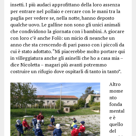
insetti. I più audaci approfittano della loro assenza
per entrare nel pollaio e cercare con le mani tra la
paglia per vedere se, nella notte, hanno deposto
qualche uovo. Le galline non sono gli unici animali
che condividono la giornata con i bambini. A giocare
con loro c’è anche Folò: un micio di neanche un
anno che sta crescendo di pari passo con i piccoli da
cui è stato adottato. “Mi piacerebbe molto portare qui
in villeggiatura anche gli asinelli che ho a casa mia –
dice Nicoletta – magari più avanti potremmo
costruire un rifugio dove ospitarli di tanto in tanto”.
Altro
mome
nto
fonda
mental
e è
quello
del