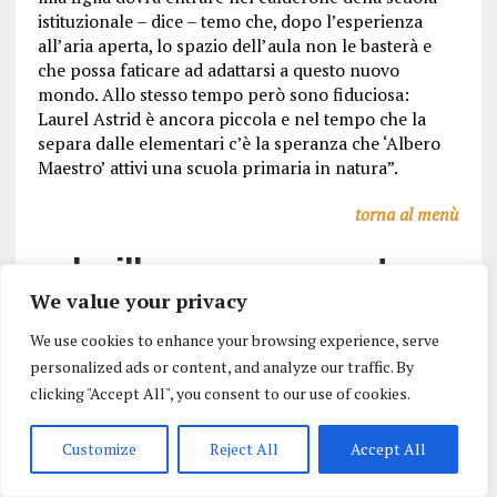
istituzionale – dice – temo che, dopo l’esperienza
all’aria aperta, lo spazio dell’aula non le basterà e
che possa faticare ad adattarsi a questo nuovo
mondo. Allo stesso tempo però sono fiduciosa:
Laurel Astrid è ancora piccola e nel tempo che la
separa dalle elementari c’è la speranza che ‘Albero
Maestro’ attivi una scuola primaria in natura”.
torna al menù
Lucilla, una mamma contro:
“Una bella offerta per Urbino. Ma
We value your privacy
preferisco la scuola tradizionale”
We use cookies to enhance your browsing experience, serve
personalized ads or content, and analyze our traffic. By
clicking "Accept All", you consent to our use of cookies.
Non tutte le mamme di Urbino condividono i principi
di “Albero Maestro”.
Lucilla Fabi
, avvocato di 42
Customize
Reject All
Accept All
anni, si trova su posizioni diametralmente opposte
rispetto a quelle di Marica. Anche lei ha una bambina