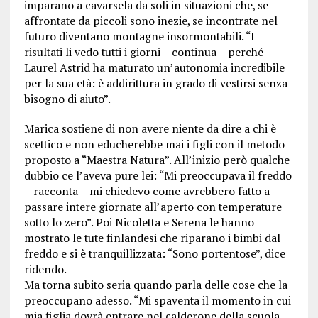
imparano a cavarsela da soli in situazioni che, se
affrontate da piccoli sono inezie, se incontrate nel
futuro diventano montagne insormontabili. “I
risultati li vedo tutti i giorni – continua – perché
Laurel Astrid ha maturato un’autonomia incredibile
per la sua età: è addirittura in grado di vestirsi senza
bisogno di aiuto”.
Marica sostiene di non avere niente da dire a chi è
scettico e non educherebbe mai i figli con il metodo
proposto a “Maestra Natura”. All’inizio però qualche
dubbio ce l’aveva pure lei: “Mi preoccupava il freddo
– racconta – mi chiedevo come avrebbero fatto a
passare intere giornate all’aperto con temperature
sotto lo zero”. Poi Nicoletta e Serena le hanno
mostrato le tute finlandesi che riparano i bimbi dal
freddo e si è tranquillizzata: “Sono portentose”, dice
ridendo.
Ma torna subito seria quando parla delle cose che la
preoccupano adesso. “Mi spaventa il momento in cui
mia figlia dovrà entrare nel calderone della scuola