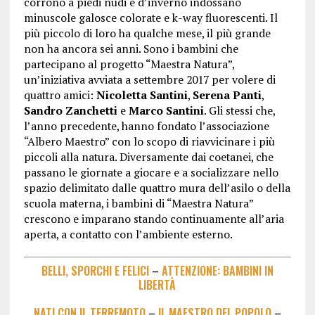
corrono a piedi nudi e d’inverno indossano
minuscole galosce colorate e k-way fluorescenti. Il
più piccolo di loro ha qualche mese, il più grande
non ha ancora sei anni. Sono i bambini che
partecipano al progetto “Maestra Natura”,
un’iniziativa avviata a settembre 2017 per volere di
quattro amici:
Nicoletta Santini
,
Serena Panti
,
Sandro Zanchetti
e
Marco Santini
. Gli stessi che,
l’anno precedente, hanno fondato l’associazione
“Albero Maestro” con lo scopo di riavvicinare i più
piccoli alla natura. Diversamente dai coetanei, che
passano le giornate a giocare e a socializzare nello
spazio delimitato dalle quattro mura dell’asilo o della
scuola materna, i bambini di “Maestra Natura”
crescono e imparano stando continuamente all’aria
aperta, a contatto con l’ambiente esterno.
BELLI, SPORCHI E FELICI
–
ATTENZIONE: BAMBINI IN
LIBERTÀ
NATI CON IL TERREMOTO
–
IL MAESTRO DEL POPOLO
–