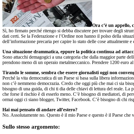
Ora c’è un appello, c
Sì, ho firmato perché ritengo si debba discutere per trovare degli stru
dati certi. Se la Federazione e l’Ordine non hanno il polso della situ
dell’informazione precaria per capire lo stato delle cose attualmente e 
Una situazione drammatica, eppure la politica continua ad attacca
Sono attacchi demagogici a una categoria che dalla maggior parte delle
prendono meno di un operaio metalmeccanico. Prendere 1200 euro al m
Tirando le somme, sembra che essere giornalisti oggi non convenga
Perché la vita democratica di un Paese si basa sulla libera informazio
non c’è nemmeno democrazia. Credo che oggi più che mai ci sia bisogno
bisogno di una guida, di chi ti dia delle chiavi di lettura del reale. La
che forse il rischio è di esserlo meno. C’è bisogno di mediatori, di pe
ormai oggi ci siano blogger, Twitter, Facebook. C’è bisogno di chi rispe
Hai mai pensato di andare all’estero?
No. Assolutamente no. Questo è il mio Paese e questo è il Paese che v
Sullo stesso argomento: