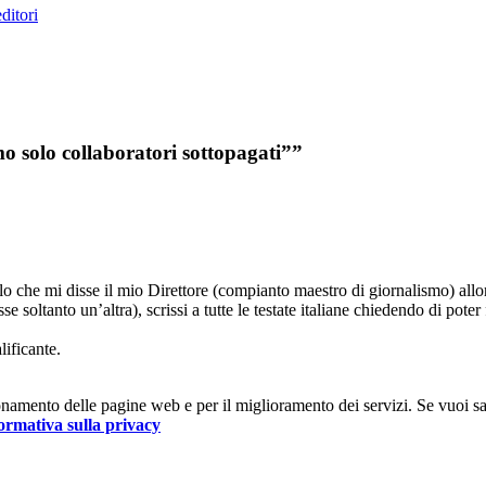
ditori
o solo collaboratori sottopagati””
he mi disse il mio Direttore (compianto maestro di giornalismo) allor
 soltanto un’altra), scrissi a tutte le testate italiane chiedendo di poter
ificante.
nzionamento delle pagine web e per il miglioramento dei servizi. Se vuoi s
ormativa sulla privacy