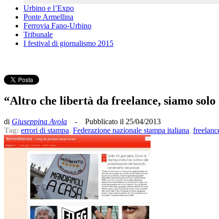
Urbino e l’Expo
Ponte Armellina
Ferrovia Fano-Urbino
Tribunale
I festival di giornalismo 2015
“Altro che libertà da freelance, siamo solo
di
Giuseppina Avola
- Pubblicato il 25/04/2013
Tag:
errori di stampa
,
Federazione nazionale stampa italiana
,
freelanc