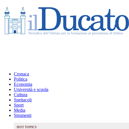
Cronaca
Politica
Economia
Università e scuola
Cultura
Spettacoli
Sport
Media
Strumenti
HOT TOPICS