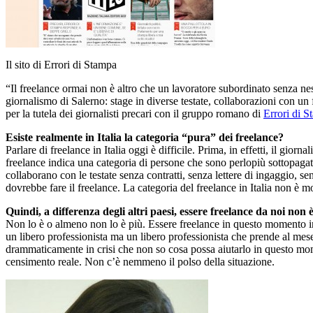
Il sito di Errori di Stampa
“Il freelance ormai non è altro che un lavoratore subordinato senza nes
giornalismo di Salerno: stage in diverse testate, collaborazioni con u
per la tutela dei giornalisti precari con il gruppo romano di
Errori di 
Esiste realmente in Italia la categoria “pura” dei freelance?
Parlare di freelance in Italia oggi è difficile. Prima, in effetti, il gio
freelance indica una categoria di persone che sono perlopiù sottopagate
collaborano con le testate senza contratti, senza lettere di ingaggio, s
dovrebbe fare il freelance. La categoria del freelance in Italia non è m
Quindi, a differenza degli altri paesi, essere freelance da noi non è 
Non lo è o almeno non lo è più. Essere freelance in questo momento in Ita
un libero professionista ma un libero professionista che prende al mese
drammaticamente in crisi che non so cosa possa aiutarlo in questo mom
censimento reale. Non c’è nemmeno il polso della situazione.