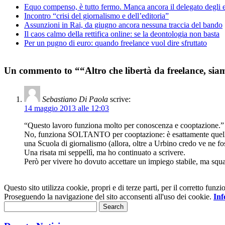
Equo compenso, è tutto fermo. Manca ancora il delegato degli e
Incontro “crisi del giornalismo e dell’editoria”
Assunzioni in Rai, da giugno ancora nessuna traccia del bando
Il caos calmo della rettifica online: se la deontologia non basta
Per un pugno di euro: quando freelance vuol dire sfruttato
Un commento to ““Altro che libertà da freelance, siam
Sebastiano Di Paola
scrive:
14 maggio 2013 alle 12:03
“Questo lavoro funziona molto per conoscenza e cooptazione.”
No, funziona SOLTANTO per cooptazione: è esattamente quello c
una Scuola di giornalismo (allora, oltre a Urbino credo ve ne fosse
Una risata mi seppellì, ma ho continuato a scrivere.
Però per vivere ho dovuto accettare un impiego stabile, ma squal
Questo sito utilizza cookie, propri e di terze parti, per il corretto fu
Proseguendo la navigazione del sito acconsenti all'uso dei cookie.
Inf