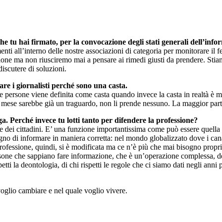
he tu hai firmato, per la convocazione degli stati generali dell’in
menti all’interno delle nostre associazioni di categoria per monitorare i
azione ma non riusciremo mai a pensare ai rimedi giusti da prendere. Sti
discutere di soluzioni.
re i giornalisti perché sono una casta.
 persone viene definita come casta quando invece la casta in realtà è me
ese sarebbe già un traguardo, non li prende nessuno. La maggior parte 
. Perché invece tu lotti tanto per difendere la professione?
ne dei cittadini. E’ una funzione importantissima come può essere quella
 di informare in maniera corretta: nel mondo globalizzato dove i canal
 professione, quindi, si è modificata ma ce n’è più che mai bisogno proprio
rsone che sappiano fare informazione, che è un’operazione complessa, deli
tti la deontologia, di chi rispetti le regole che ci siamo dati negli anni
oglio cambiare e nel quale voglio vivere.