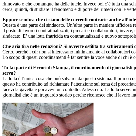
rinnovato o che comunque ha delle tutele. Invece poi c’è tutta una sc
cerca, quindi, di studiare il fenomeno e di porre dei rimedi con le ver
Eppure sembra che ci siano delle correnti contrarie anche all’inte
Questa è una parte del sindacato. Un’altra parte in maniera ufficiosa re
il posto di lavoro i contrattualizzati; i precari e i collaboratori, inv
sindacato. E’ una lotta fratricida tra contrattualizzati e nuovo sottoprole
Che aria tira nelle redazioni? Si avverte ostilità tra schieramenti o
Certo, perché i cdr non si interessano minimamente ai collaboratori ecce
Lo scopo di questi coordinamenti è far sentire la voce anche di chi è 
Tu fai parte di Errori di Stampa, il coordinamento di giornalisti 
serva?
La lotta è l’unica cosa che può salvarci da questo sistema. Il primo coo
questo ha contribuito ad richiamare l’attenzione sul tema del precaria
facevi la gavetta e poi avevi un contratto. Adesso no. La lotta serve:
giornalisti che è un traguardo storico perché riconosce che il lavoro 