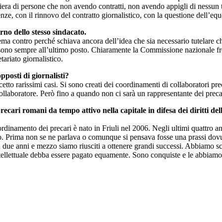
hiera di persone che non avendo contratti, non avendo appigli di nessu
tenze, con il rinnovo del contratto giornalistico, con la questione dell’e
rno dello stesso sindacato.
ma contro perché schiava ancora dell’idea che sia necessario tutelare chi 
ece, sono sempre all’ultimo posto. Chiaramente la Commissione nazionale f
tariato giornalistico.
pposti di giornalisti?
tto rarissimi casi. Si sono creati dei coordinamenti di collaboratori pre
collaboratore. Però fino a quando non ci sarà un rappresentante dei prec
precari romani da tempo attivo nella capitale in difesa dei diritti d
rdinamento dei precari è nato in Friuli nel 2006. Negli ultimi quattro ann
to. Prima non se ne parlava o comunque si pensava fosse una prassi dovut
 in due anni e mezzo siamo riusciti a ottenere grandi successi. Abbiamo 
intellettuale debba essere pagato equamente. Sono conquiste e le abbiamo