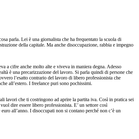
osa parla. Lei è una giornalista che ha frequentato la scuola di
nistrazione della capitale. Ma anche disoccupazione, rabbia e impegno
 vendeva a cifre anche molto alte e viveva in maniera degna. Adesso
ealtà è una precarizzazione del lavoro. Si parla quindi di persone che
vvero l’esatto contrario del lavoro di libero professionista che
che all’estero. I freelance puri sono pochissimi.
 lavori che ti costringono ad aprire la partita iva. Così in pratica sei
uol dire essere libero professionista. E’ un settore così
 euro all’anno. I disoccupati non si contano perché non c’è un