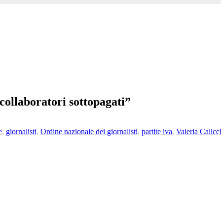
 collaboratori sottopagati”
e
,
giornalisti
,
Ordine nazionale dei giornalisti
,
partite iva
,
Valeria Calicc