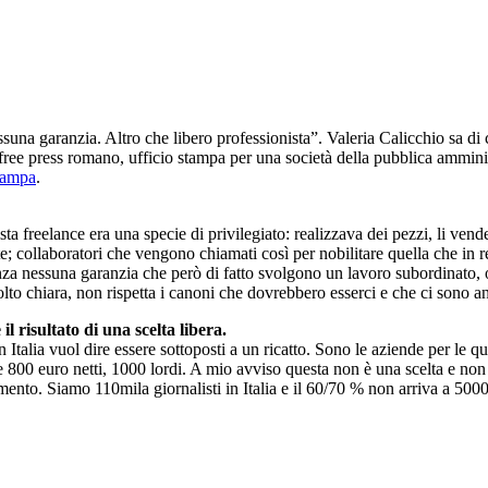
suna garanzia. Altro che libero professionista”. Valeria Calicchio sa di c
n free press romano, ufficio stampa per una società della pubblica ammi
Stampa
.
rnalista freelance era una specie di privilegiato: realizzava dei pezzi, li
; collaboratori che vengono chiamati così per nobilitare quella che in r
enza nessuna garanzia che però di fatto svolgono un lavoro subordinato, o
olto chiara, non rispetta i canoni che dovrebbero esserci e che ci sono an
il risultato di una scelta libera.
lia vuol dire essere sottoposti a un ricatto. Sono le aziende per le quali
 800 euro netti, 1000 lordi. A mio avviso questa non è una scelta e non v
ento. Siamo 110mila giornalisti in Italia e il 60/70 % non arriva a 5000