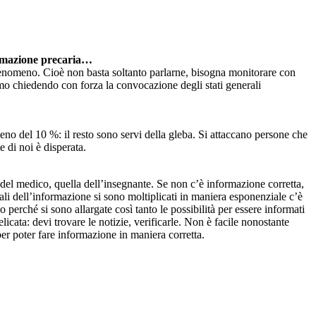
formazione precaria…
l fenomeno. Cioè non basta soltanto parlarne, bisogna monitorare con
amo chiedendo con forza la convocazione degli stati generali
no del 10 %: il resto sono servi della gleba. Si attaccano persone che
di noi è disperata.
 del medico, quella dell’insegnante. Se non c’è informazione corretta,
i dell’informazione si sono moltiplicati in maniera esponenziale c’è
 perché si sono allargate così tanto le possibilità per essere informati
cata: devi trovare le notizie, verificarle. Non è facile nonostante
 per poter fare informazione in maniera corretta.