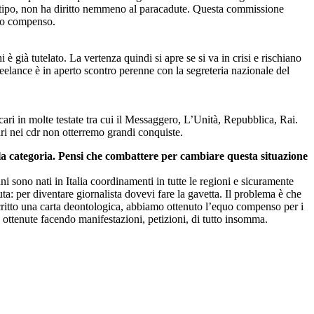
n tipo, non ha diritto nemmeno al paracadute. Questa commissione
quo compenso.
è già tutelato. La vertenza quindi si apre se si va in crisi e rischiano
reelance è in aperto scontro perenne con la segreteria nazionale del
cari in molte testate tra cui il Messaggero, L’Unità, Repubblica, Rai.
ari nei cdr non otterremo grandi conquiste.
ella categoria. Pensi che combattere per cambiare questa situazione
i sono nati in Italia coordinamenti in tutte le regioni e sicuramente
a: per diventare giornalista dovevi fare la gavetta. Il problema è che
scritto una carta deontologica, abbiamo ottenuto l’equo compenso per i
 ottenute facendo manifestazioni, petizioni, di tutto insomma.