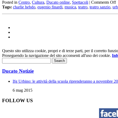
Posted in
Centro
,
Cultura
,
Ducato online
,
Spettacoli
|
Comments Off
Tags:
charlie hebdo
,
eugenio finardi
,
musica
,
teatro
,
teatro sanzio
,
urb
Questo sito utilizza cookie, propri e di terze parti, per il corretto fu
Proseguendo la navigazione del sito acconsenti all'uso dei cookie.
Inf
Ducato Notizie
Ifg Urbino: le attività della scuola riprenderanno a novembre 2
6 mag 2015
FOLLOW US