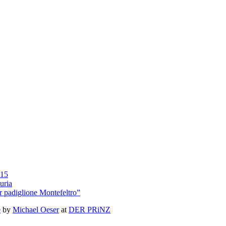
015
uria
r padiglione Montefeltro”
e
by
Michael Oeser
at
DER PRiNZ