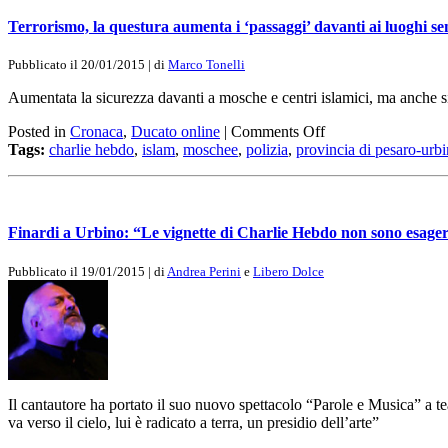
Terrorismo, la questura aumenta i ‘passaggi’ davanti ai luoghi sen
Pubblicato il 20/01/2015 | di
Marco Tonelli
Aumentata la sicurezza davanti a mosche e centri islamici, ma anche si
Posted in
Cronaca
,
Ducato online
|
Comments Off
Tags:
charlie hebdo
,
islam
,
moschee
,
polizia
,
provincia di pesaro-urb
Finardi a Urbino: “Le vignette di Charlie Hebdo non sono esagerat
Pubblicato il 19/01/2015 | di
Andrea Perini
e
Libero Dolce
Il cantautore ha portato il suo nuovo spettacolo “Parole e Musica” a tea
va verso il cielo, lui è radicato a terra, un presidio dell’arte”