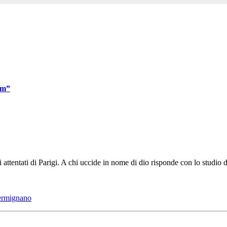
am”
ntati di Parigi. A chi uccide in nome di dio risponde con lo studio dei 
ermignano