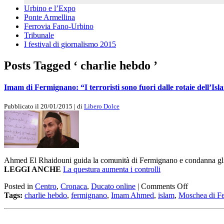
Urbino e l’Expo
Ponte Armellina
Ferrovia Fano-Urbino
Tribunale
I festival di giornalismo 2015
Posts Tagged ‘ charlie hebdo ’
Imam di Fermignano: “I terroristi sono fuori dalle rotaie dell’Isl
Pubblicato il 20/01/2015 | di
Libero Dolce
Ahmed El Rhaidouni guida la comunità di Fermignano e condanna gli atte
LEGGI ANCHE
La questura aumenta i controlli
Posted in
Centro
,
Cronaca
,
Ducato online
|
Comments Off
Tags:
charlie hebdo
,
fermignano
,
Imam Ahmed
,
islam
,
Moschea di F