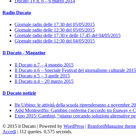
Ducato Tv n. 6 – 6 marzo 2014
Radio Ducato
Giornale radio delle 17:30 del 05/05/2015
Giornale radio delle 12:30 del 05/05/2015
Giornale radio delle 17:30 e delle 17.45 del 04/05/2015
Giornale radio delle 12:30 del 04/05/2015
Il Ducato - Magazine
Il Ducato n.7 – 4 maggio 2015
Il Ducato n.6 – Speciale Festival del giornalismo culturale 2015
Il Ducato n.5 – 3 aprile 2015
Il Ducato n.4 – 20 marzo 2015
Il Ducato notizie
Ifg Urbino: le attività della scuola riprenderanno a novembre 2
Adsl Montesoffio: Gambini conferma l’accordo tra Esaway e C
Expo 2015: Gambini, “stiamo cercando soluzioni alternative pe
© 2015 il Ducato | Powered by
WordPress
|
BranfordMagazine them
Accedi
| 112 queries. 0,575 seconds.