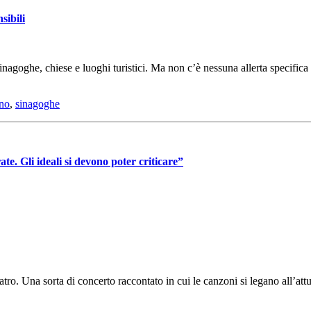
sibili
nagoghe, chiese e luoghi turistici. Ma non c’è nessuna allerta specifica
ino
,
sinagoghe
e. Gli ideali si devono poter criticare”
tro. Una sorta di concerto raccontato in cui le canzoni si legano all’att