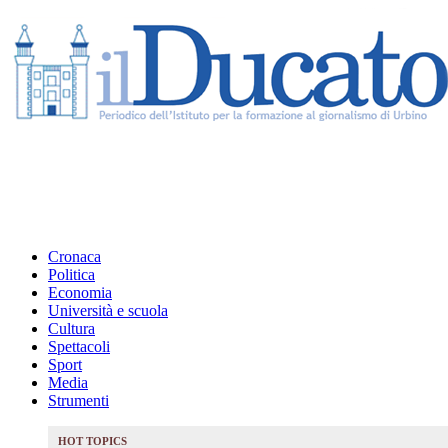
Cronaca
Politica
Economia
Università e scuola
Cultura
Spettacoli
Sport
Media
Strumenti
HOT TOPICS