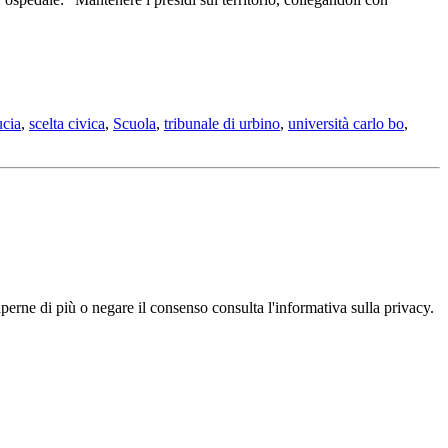
ucia
,
scelta civica
,
Scuola
,
tribunale di urbino
,
università carlo bo
,
aperne di più o negare il consenso consulta l'informativa sulla privacy.