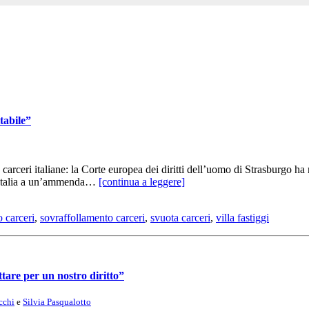
tabile”
ri italiane: la Corte europea dei diritti dell’uomo di Strasburgo ha res
l’Italia a un’ammenda…
[continua a leggere]
o carceri
,
sovraffollamento carceri
,
svuota carceri
,
villa fastiggi
tare per un nostro diritto”
cchi
e
Silvia Pasqualotto