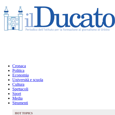
Cronaca
Politica
Economia
Università e scuola
Cultura
Spettacoli
Sport
Media
Strumenti
HOT TOPICS