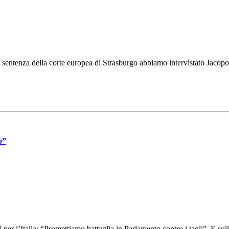
sentenza della corte europea di Strasburgo abbiamo intervistato Jacopo
o”
per l’Italia: “Promettiamo battaglia in Parlamento contro i tagli”. E sull