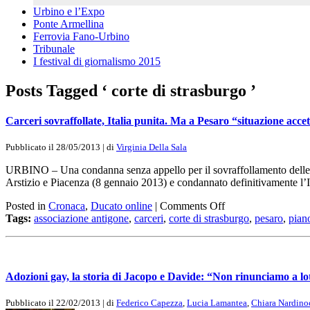
Urbino e l’Expo
Ponte Armellina
Ferrovia Fano-Urbino
Tribunale
I festival di giornalismo 2015
Posts Tagged ‘ corte di strasburgo ’
Carceri sovraffollate, Italia punita. Ma a Pesaro “situazione accet
Pubblicato il 28/05/2013 | di
Virginia Della Sala
URBINO – Una condanna senza appello per il sovraffollamento delle carce
Arstizio e Piacenza (8 gennaio 2013) e condannato definitivamente 
Posted in
Cronaca
,
Ducato online
|
Comments Off
Tags:
associazione antigone
,
carceri
,
corte di strasburgo
,
pesaro
,
pian
Adozioni gay, la storia di Jacopo e Davide: “Non rinunciamo a lot
Pubblicato il 22/02/2013 | di
Federico Capezza
,
Lucia Lamantea
,
Chiara Nardino