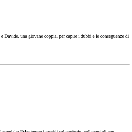
 e Davide, una giovane coppia, per capire i dubbi e le conseguenze di
’ospedale: “Mantenere i presidi sul territorio, collegandoli con