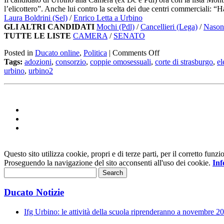
l’elicottero”. Anche lui contro la scelta dei due centri commerciali: “H
Laura Boldrini (Sel)
/
Enrico Letta a Urbino
GLI ALTRI CANDIDATI
Mochi (Pdl)
/
Cancellieri (Lega)
/
Nason
TUTTE LE LISTE
CAMERA
/
SENATO
Posted in
Ducato online
,
Politica
|
Comments Off
Tags:
adozioni
,
consorzio
,
coppie omosessuali
,
corte di strasburgo
,
el
urbino
,
urbino2
Questo sito utilizza cookie, propri e di terze parti, per il corretto fu
Proseguendo la navigazione del sito acconsenti all'uso dei cookie.
Inf
Ducato Notizie
Ifg Urbino: le attività della scuola riprenderanno a novembre 2