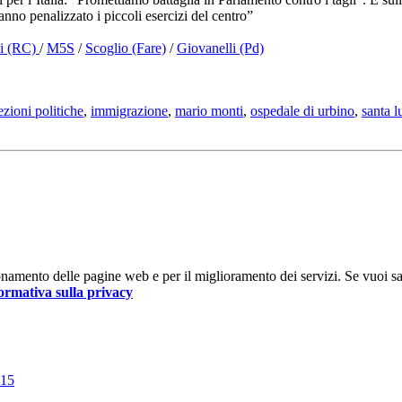
anno penalizzato i piccoli esercizi del centro”
i (RC)
/
M5S
/
Scoglio (Fare)
/
Giovanelli (Pd)
ezioni politiche
,
immigrazione
,
mario monti
,
ospedale di urbino
,
santa l
nzionamento delle pagine web e per il miglioramento dei servizi. Se vuoi s
ormativa sulla privacy
015