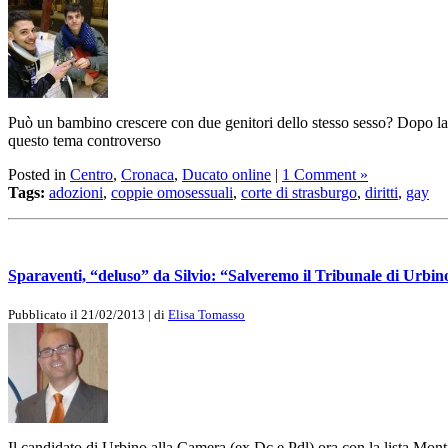
Può un bambino crescere con due genitori dello stesso sesso? Dopo la 
questo tema controverso
Posted in
Centro
,
Cronaca
,
Ducato online
|
1 Comment »
Tags:
adozioni
,
coppie omosessuali
,
corte di strasburgo
,
diritti
,
gay
Sparaventi, “deluso” da Silvio: “Salveremo il Tribunale di Urbin
Pubblicato il 21/02/2013 | di
Elisa Tomasso
Il candidato di Urbino alla Camera (ex Dc e Pdl) ora con la lista Monti 