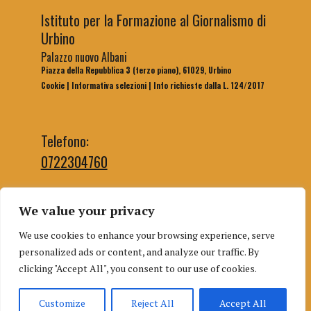
Istituto per la Formazione al Giornalismo di
Urbino
Palazzo nuovo Albani
Piazza della Repubblica 3 (terzo piano), 61029, Urbino
Cookie
|
Informativa selezioni
|
Info richieste dalla L. 124/2017
Telefono:
0722304760
We value your privacy
Email segreteria:
We use cookies to enhance your browsing experience, serve
segreteriaifg@uniurb.it
personalized ads or content, and analyze our traffic. By
Email redazione:
clicking "Accept All", you consent to our use of cookies.
redazioneifgurbino@gmail.com
Customize
Reject All
Accept All