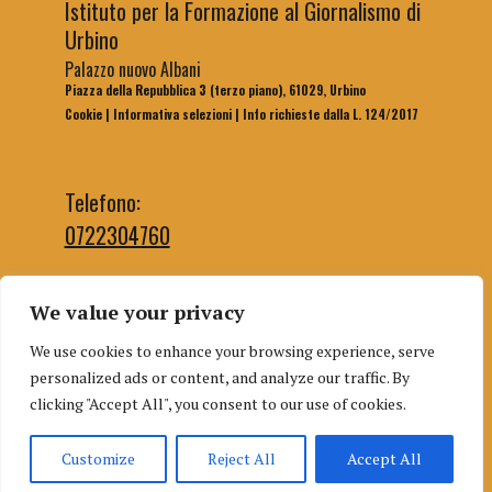
Istituto per la Formazione al Giornalismo di
Urbino
Palazzo nuovo Albani
Piazza della Repubblica 3 (terzo piano), 61029, Urbino
Cookie
|
Informativa selezioni
|
Info richieste dalla L. 124/2017
Telefono:
0722304760
We value your privacy
Email segreteria:
We use cookies to enhance your browsing experience, serve
segreteriaifg@uniurb.it
personalized ads or content, and analyze our traffic. By
Email redazione:
clicking "Accept All", you consent to our use of cookies.
redazioneifgurbino@gmail.com
Customize
Reject All
Accept All