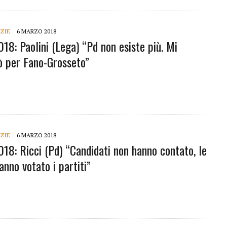
ZIE
6 MARZO 2018
018: Paolini (Lega) “Pd non esiste più. Mi
 per Fano-Grosseto”
ZIE
6 MARZO 2018
018: Ricci (Pd) “Candidati non hanno contato, le
nno votato i partiti”