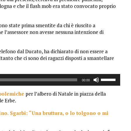
logna e che il flash mob era stato convocato proprio
ono state prima smentite da chi è riuscito a
he l’assessore non avesse nessuna intenzione di
 telefono dal Ducato, ha dichiarato di non essere a
tanto che ci sono dei ragazzi disposti a smantellare
Usa
00:00
i
tasti
 polemiche
per l’albero di Natale in piazza della
freccia
le Erbe.
su/giù
per
ino. Sgarbi: “Una bruttura, o lo tolgono o mi
aumentare
o
diminuire