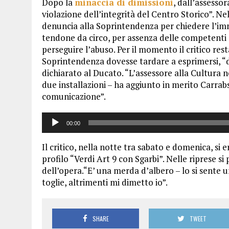
Dopo la
minaccia di dimissioni
, dall’assesso
violazione dell’integrità del Centro Storico”. Ne
denuncia alla Soprintendenza per chiedere l’imm
tendone da circo, per assenza delle competenti a
perseguire l’abuso. Per il momento il critico rest
Soprintendenza dovesse tardare a esprimersi, “
dichiarato al Ducato. “L’assessore alla Cultura
due installazioni – ha aggiunto in merito Carrabs
comunicazione”.
Audio
00:00
Player
Il critico, nella notte tra sabato e domenica, si
profilo “Verdi Art 9 con Sgarbi”. Nelle riprese si 
dell’opera.“E’ una merda d’albero – lo si sente 
toglie, altrimenti mi dimetto io”.
SHARE
TWEET