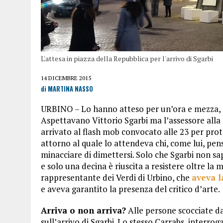
L'attesa in piazza della Repubblica per l'arrivo di Sgarbi
14 DICEMBRE 2015
di MARTINA NASSO
URBINO – Lo hanno atteso per un’ora e mezza, n
Aspettavano Vittorio Sgarbi ma l’assessore alla 
arrivato al flash mob convocato alle 23 per prot
attorno al quale lo attendeva chi, come lui, pen
minacciare di dimettersi. Solo che Sgarbi non sap
e solo una decina è riuscita a resistere oltre la
rappresentante dei Verdi di Urbino, che
aveva l
e aveva garantito la presenza del critico d’arte.
Arriva o non arriva?
Alle persone scocciate da
sull’arrivo di Sgarbi. Lo stesso Carrabs, interrog