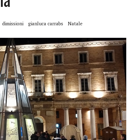
dimissioni
gianluca carrabs
Natale