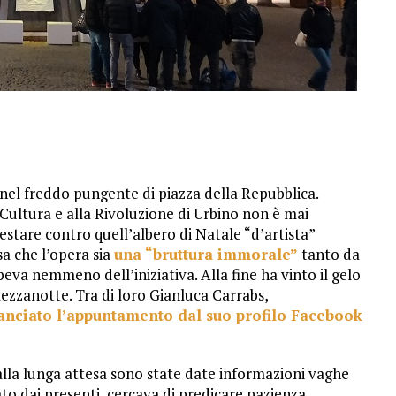
el freddo pungente di piazza della Repubblica.
Cultura e alla Rivoluzione di Urbino non è mai
estare contro quell’albero di Natale “d’artista”
sa che l’opera sia
una “bruttura immorale”
tanto da
eva nemmeno dell’iniziativa. Alla fine ha vinto il gelo
 mezzanotte. Tra di loro Gianluca Carrabs,
anciato l’appuntamento dal suo profilo Facebook
lla lunga attesa sono state date informazioni vaghe
ato dai presenti, cercava di predicare pazienza,