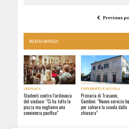
Previous po
RELATED ARTICLES
CRONACA
UNIVERSITÀ E SCUOLA
Studenti contro l’ordinanza
Primaria di Trasanni,
del sindaco: “Ci ha tolto la
Gambini: “Nuovo servizio b
piazza ma vogliamo una
per salvare la scuola dalla
convivenza pacifica”
chiusura”