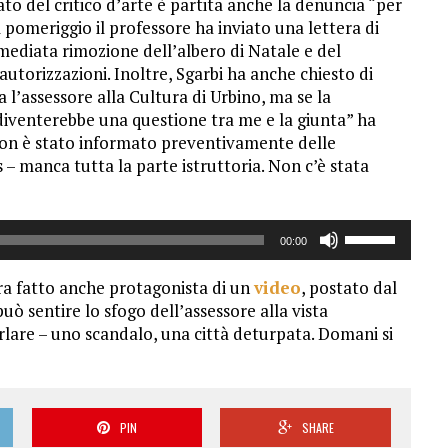
rato del critico d’arte è partita anche la denuncia “per
il
l pomeriggio il professore ha inviato una lettera di
volume.
ediata rimozione dell’albero di Natale e del
utorizzazioni. Inoltre, Sgarbi ha anche chiesto di
a l’assessore alla Cultura di Urbino, ma se la
diventerebbe una questione tra me e la giunta” ha
 non è stato informato preventivamente delle
 – manca tutta la parte istruttoria. Non c’è stata
Usa
00:00
i
tasti
 era fatto anche protagonista di un
video
, postato dal
freccia
può sentire lo sfogo dell’assessore alla vista
su/giù
urlare – uno scandalo, una città deturpata. Domani si
per
aumentare
o
diminuire
PIN
SHARE
il