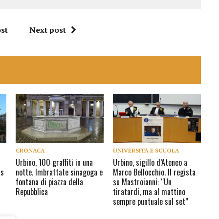
volume.
st
Next post
CRONACA
UNIVERSITÀ E SCUOLA
Urbino, 100 graffiti in una
Urbino, sigillo d’Ateneo a
us
notte. Imbrattate sinagoga e
Marco Bellocchio. Il regista
fontana di piazza della
su Mastroianni: “Un
Repubblica
tiratardi, ma al mattino
sempre puntuale sul set”