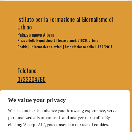
Istituto per la Formazione al Giornalismo di
Urbino
Palazzo nuovo Albani
Piazza della Repubblica 3 (terzo piano), 61029, Urbino
Cookie
|
Informativa selezioni
|
Info richieste dalla L. 124/2017
Telefono:
0722304760
We value your privacy
Email segreteria:
We use cookies to enhance your browsing experience, serve
segreteriaifg@uniurb.it
personalized ads or content, and analyze our traffic. By
Email redazione:
clicking "Accept All", you consent to our use of cookies.