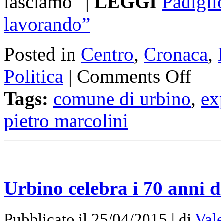
lasciamo” |
LEGGI
Padigl
lavorando”
Posted in
Centro
,
Cronaca
,
Politica
|
Comments Off
Tags:
comune di urbino
,
ex
pietro marcolini
Urbino celebra i 70 anni 
Pubblicato il 25/04/2015 | di
Val