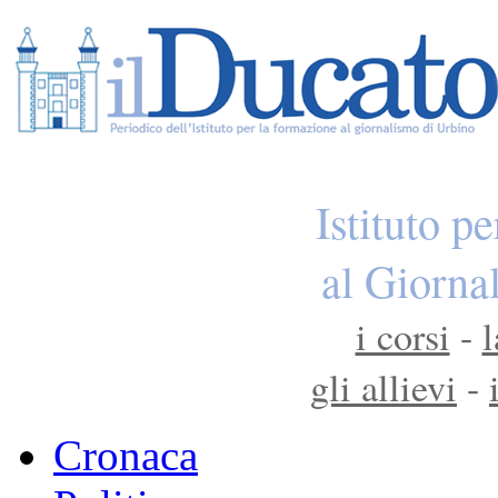
Istituto p
al Giorna
i corsi
-
l
gli allievi
-
Cronaca