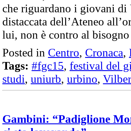
che riguardano i giovani di 
distaccata dell’Ateneo all’o
lui, non è contro al bisogno
Posted in
Centro
,
Cronaca
,
Tags:
#fgc15
,
festival del 
studi
,
uniurb
,
urbino
,
Vilbe
Gambini: “Padiglione Mon