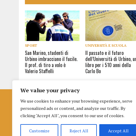
SPORT
UNIVERSITÀ E SCUOLA
San Marino, studenti di
Il passato e il futuro
Urbino imbracciano il fucile.
dell’Università di Urbino, u
Il prof. di tiro a volo è
libro per i 510 anni della
Valerio Staffelli
Carlo Bo
We value your privacy
We use cookies to enhance your browsing experience, serve
Istituto per la Formazione al Giornalismo
personalized ads or content, and analyze our traffic. By
di Urbino
clicking "Accept All", you consent to our use of cookies.
Palazzo nuovo Albani
Piazza della Repubblica 3 (terzo piano), 61029, Urbino
Customize
Reject All
Accept All