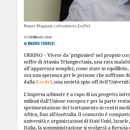
Mauro Magnani, cofondatore EryDel
13 GENNAIO 2016
di MAURO TORRESI
URBINO – Vivere da ‘prigionieri’ nel proprio cor
soffre di Atassia Telangiectasia, una rara malat
all’apparenza semplici, come stare in equilibrio
ora una speranza per le persone che soffrono di
dalla
Erydel
, una società spin-off dell’Universi
L’impresa urbinate è a capo di un progetto inter
milioni dall’Unione europea e per la parte restan
sperimentazione del trattamento in centri medici 
Africa, fino all’Australia. Il consorzio è composto
università e organizzazioni di Stati Uniti, Israel
Italia, la somministrazione si svolgerà a Brescia