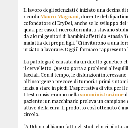
Il lavoro degli scienziati è iniziato una decina d
ricorda
Mauro Magnani
, docente del dipartim
cofondatore di EryDel, anche se lo sviluppo de
quasi per caso. I ricercatori infatti stavano stu
da alcuni genitori di bambini affetti da Atassia T
malattia dei propri figli. “Ci invitarono a una l
iniziato a lavorare. Oggi il farmaco rappresenta 
La patologia è causata da un difetto genetico che
il cervelletto. Questo porta a problemi all’equil
facciali. Con il tempo, le disfunzioni interessa
all’insorgenza precoce di tumori. I primi sintomi
inizia a stare in piedi. L’aspettativa di vita per i
I test consisteranno nella
somministrazione
de
paziente: un macchinario preleva un campione di 
attivo della cura. Il prodotto così ottenuto è 
circolo.
“A Urbino abbiamo fatto gli studi clinici pilota,