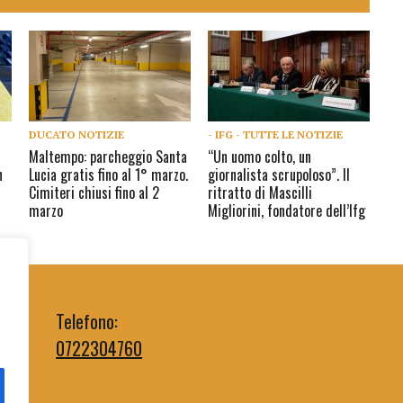
DUCATO NOTIZIE
- IFG - TUTTE LE NOTIZIE
Maltempo: parcheggio Santa
“Un uomo colto, un
n
Lucia gratis fino al 1° marzo.
giornalista scrupoloso”. Il
Cimiteri chiusi fino al 2
ritratto di Mascilli
marzo
Migliorini, fondatore dell’Ifg
Telefono:
0722304760