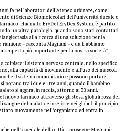
i anni fa nei laboratori dell’Ateneo urbinate, come
ento di Scienze Biomolecolari dell’università ducale e
l farmaco, chiamato EryDel EryDex System, è partito
diando un’altra patologia, quando sono stati contattati
elangiectasia alla ricerca di una soluzione per la
oro riunione – racconta Magnani – e da lì abbiamo
la scoperta più importante per la nostra società”.
 colpisce il sistema nervoso centrale, nello specifico
ibrio, alla capacità di movimento e all’uso dei muscoli
no anche il sistema immunitario e possono portare
 si notano tra i due e i tre anni, quando il bambino
l malato si aggira, in media, attorno ai 30 anni.
l nuovo farmaco attraverso gli stessi globuli rossi del
sangue del malato e inserisce nei globuli il principio
iniettato nuovamente nell’organismo ed entra in
 anche nell’ospedale della città – prosegue Magnani –