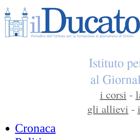
Istituto p
al Giorna
i corsi
-
l
gli allievi
-
Cronaca