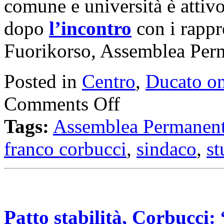
comune e università è attivo
dopo
l’incontro
con i rappr
Fuorikorso, Assemblea Perm
Posted in
Centro
,
Ducato on
Comments Off
Tags:
Assemblea Permanent
franco corbucci
,
sindaco
,
st
Patto stabilità, Corbucci: