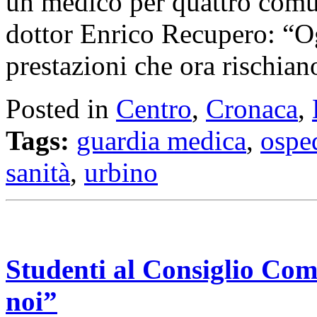
un medico per quattro comun
dottor Enrico Recupero: “O
prestazioni che ora rischian
Posted in
Centro
,
Cronaca
,
Tags:
guardia medica
,
ospe
sanità
,
urbino
Studenti al Consiglio Co
noi”