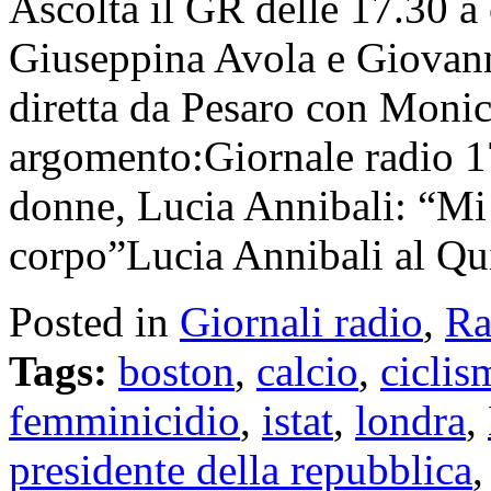
Ascolta il GR delle 17.30 a 
Giuseppina Avola e Giovan
diretta da Pesaro con Monic
argomento:Giornale radio 1
donne, Lucia Annibali: “Mi 
corpo”Lucia Annibali al Q
Posted in
Giornali radio
,
Ra
Tags:
boston
,
calcio
,
ciclis
femminicidio
,
istat
,
londra
,
presidente della repubblica