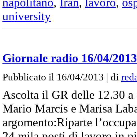
napolitano
,
Iran
,
lavoro
,
osp
university
Giornale radio 16/04/2013
Pubblicato il 16/04/2013 | di
red
Ascolta il GR delle 12.30 a 
Mario Marcis e Marisa Laba
argomento:Riparte l’occupa
24 mila posti di lavoro in pi