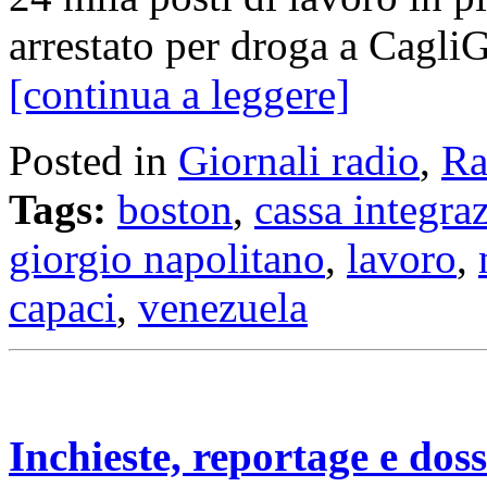
arrestato per droga a Cagli
[continua a leggere]
Posted in
Giornali radio
,
Ra
Tags:
boston
,
cassa integra
giorgio napolitano
,
lavoro
,
capaci
,
venezuela
Inchieste, reportage e dossi