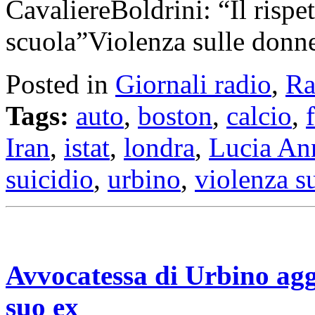
CavaliereBoldrini: “Il rispe
scuola”Violenza sulle don
Posted in
Giornali radio
,
Ra
Tags:
auto
,
boston
,
calcio
,
Iran
,
istat
,
londra
,
Lucia An
suicidio
,
urbino
,
violenza s
Avvocatessa di Urbino agg
suo ex