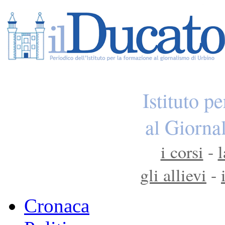
Istituto p
al Giorna
i corsi
-
l
gli allievi
-
Cronaca