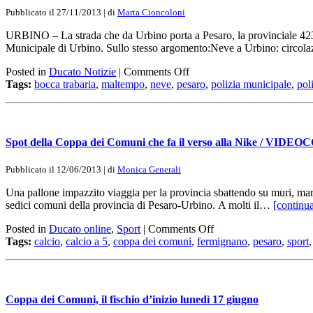
Pubblicato il 27/11/2013 | di
Marta Cioncoloni
URBINO – La strada che da Urbino porta a Pesaro, la provinciale 423, 
Municipale di Urbino. Sullo stesso argomento:Neve a Urbino: circo
Posted in
Ducato Notizie
|
Comments Off
Tags:
bocca trabaria
,
maltempo
,
neve
,
pesaro
,
polizia municipale
,
pol
Spot della Coppa dei Comuni che fa il verso alla Nike / VI
Pubblicato il 12/06/2013 | di
Monica Generali
Una pallone impazzito viaggia per la provincia sbattendo su muri, mar
sedici comuni della provincia di Pesaro-Urbino. A molti il…
[continua
Posted in
Ducato online
,
Sport
|
Comments Off
Tags:
calcio
,
calcio a 5
,
coppa dei comuni
,
fermignano
,
pesaro
,
sport
Coppa dei Comuni, il fischio d’inizio lunedì 17 giugno