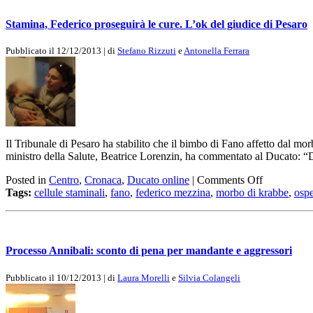
Stamina, Federico proseguirà le cure. L’ok del giudice di Pesaro
Pubblicato il 12/12/2013 | di
Stefano Rizzuti
e
Antonella Ferrara
Il Tribunale di Pesaro ha stabilito che il bimbo di Fano affetto dal mor
ministro della Salute, Beatrice Lorenzin, ha commentato al Ducato: “De
Posted in
Centro
,
Cronaca
,
Ducato online
|
Comments Off
Tags:
cellule staminali
,
fano
,
federico mezzina
,
morbo di krabbe
,
osp
Processo Annibali: sconto di pena per mandante e aggressori
Pubblicato il 10/12/2013 | di
Laura Morelli
e
Silvia Colangeli