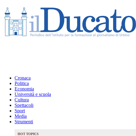
Cronaca
Politica
Economia
Università e scuola
Cultura
Spettacoli
Sport
Media
Strumenti
HOT TOPICS