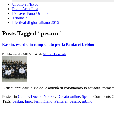
Urbino e l’Expo
Ponte Armellina
Ferrovia Fano-Urbino
Tribunale
I festival di giornalismo 2015
Posts Tagged ‘ pesaro ’
Baskin, esordio in campionato per la Pantarei Urbino
Pubblicato il 23/01/2014 | di
Monica Generali
A dieci anni dall’inizio delle attività di volontariato la squadra, format
Posted in
Centro
,
Ducato Notizie
,
Ducato online
,
Sport
|
Comments O
Tags:
baskin
,
fano
,
fermignano
,
Pantarei
,
pesaro
,
urbino