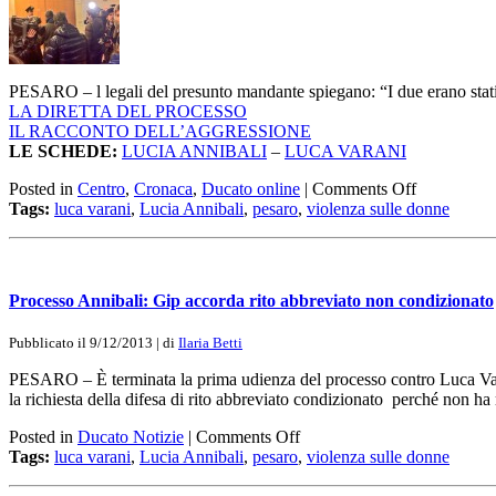
PESARO – l legali del presunto mandante spiegano: “I due erano stati as
LA DIRETTA DEL PROCESSO
IL RACCONTO DELL’AGGRESSIONE
LE SCHEDE:
LUCIA ANNIBALI
–
LUCA VARANI
Posted in
Centro
,
Cronaca
,
Ducato online
|
Comments Off
Tags:
luca varani
,
Lucia Annibali
,
pesaro
,
violenza sulle donne
Processo Annibali: Gip accorda rito abbreviato non condizionato
Pubblicato il 9/12/2013 | di
Ilaria Betti
PESARO – È terminata la prima udienza del processo contro Luca Varani 
la richiesta della difesa di rito abbreviato condizionato perché non h
Posted in
Ducato Notizie
|
Comments Off
Tags:
luca varani
,
Lucia Annibali
,
pesaro
,
violenza sulle donne