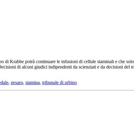
bo di Krabbe potrà continuare le infusioni di cellule staminali e che solo
cisioni di alcuni giudici indipendenti da scienziati e da decisioni del m
edale
,
pesaro
,
stamina
,
tribunale di urbino