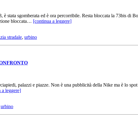
è stata sgomberata ed è ora percorribile. Resta bloccata la 73bis di Bo
lazione bloccata…
[continua a leggere]
izia stradale
,
urbino
DEOCONFRONTO
ciapiedi, palazzi e piazze. Non è una pubblicità della Nike ma è lo spo
 a leggere]
,
urbino