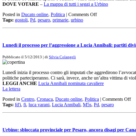
DOVE VOTARE
–
La mappa di tutti i seggi a Urbino
Posted in
Ducato online
,
Politica
|
Comments Off
Tags:
gostoli
,
Pd
,
pesaro
,
primarie
,
urbino
Lunedì il processo per l’aggressione a Lucia Annibali: partiti divis
Pubblicato il 5/12/2013 | di
Silvia Colangeli
Lunedì inizia il processo contro gli imputati che aggredirono l’avvocate
politiche parteciperanno. Ci sarà, invece, anche un’altra vittima di vio
LEGGI ANCHE
Lucia Annibali nominata cavaliere
La lettera
Posted in
Centro
,
Cronaca
,
Ducato online
,
Politica
|
Comments Off
Tags:
fd'i
,
fi
,
luca varani
,
Lucia Annibali
,
M5s
,
Pd
,
pesaro
Urbino: sbloccata provinciale per Pesaro, ancora disagi per Can