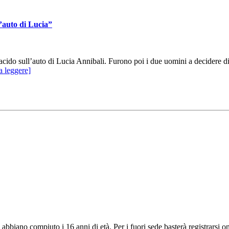
l’auto di Lucia”
ido sull’auto di Lucia Annibali. Furono poi i due uomini a decidere di c
a leggere]
e abbiano compiuto i 16 anni di età. Per i fuori sede basterà registrarsi o