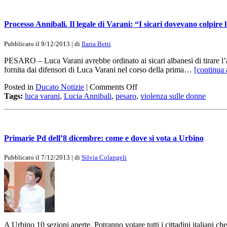
Processo Annibali. Il legale di Varani: “I sicari dovevano colpire 
Pubblicato il 9/12/2013 | di
Ilaria Betti
PESARO – Luca Varani avrebbe ordinato ai sicari albanesi di tirare l’ac
fornita dai difensori di Luca Varani nel corso della prima…
[continua 
Posted in
Ducato Notizie
|
Comments Off
Tags:
luca varani
,
Lucia Annibali
,
pesaro
,
violenza sulle donne
Primarie Pd dell’8 dicembre: come e dove si vota a Urbino
Pubblicato il 7/12/2013 | di
Silvia Colangeli
A Urbino 10 sezioni aperte. Potranno votare tutti i cittadini italiani ch